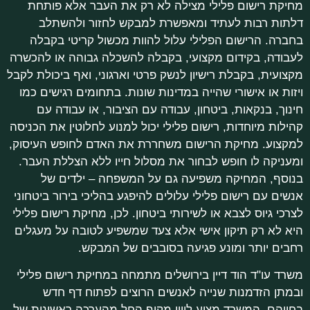
מחיקת רישום פלילי מצילה לא רק את העבר אלא פותחת
דלתות רבות לעתיד ומאפשרת למבקש לחזור ולהשתלב
בחברה. הרישום הפלילי עלול להוות מכשול קריטי בקבלה
לעבודה, בקידום מקצועי, בקבלה להשכלה גבוהה או להכשרה
מקצועית, בקבלת רישיון לנשק פרטי וארגוני, ואף ביכולת לקבל
ויזות או אישורי שהייה במדינות שונות. בתחומים רגישים כמו
חינוך, בנקאות, ביטחון, עבודה עם הציבור, או עבודה עם
קהילות מיוחדות, רישום פלילי יכול למנוע לחלוטין את הכניסה
למקצוע. מחיקת הרישום משחררת את האדם לחופש העיסוק,
ומעניקה לו חופש לבחור את מסלול חייו ללא הצללת העבר.
בנוסף, המחיקה משפיעה גם על המשפחה – ילדים של
אנשים עם רישום פלילי עלולים להיפגע בהליכי בירור ביטחוני
לצרכי גיוס לצבא או לשירותי ביטחון. לכן, מחיקת רישום פלילי
היא לא רק תיקון אישי אלא צעד שמשפיע לטובה על מעגלים
רחבים יותר ומונע פגיעה בסובבים של המבקש.
משרד עו"ד הוד דיין בירושלים מתמחה במחיקת רישום פלילי
ובמתן הזדמנות שנייה לאנשים הרוצים לפתוח דף חדש
בחייהם. המשרד מציע ליווי מקיף החל מהערכה ראשונית של