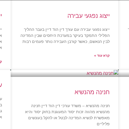
ייצוג נפגעי עבירה
י
ייצוג נפגעי עבירה עם עורך דין הוד דיין בעבר ההליך
יי
הפלילי התמקד בעיקר במערכת היחסים שבין המדינה
אכ
לבין הנאשם, כאשר קורבן העבירה נותר פעמים רבות
אי
אז
קרא עוד »
קר
ע
חנינה מהנשיא
עו
בי
חנינה מהנשיא – משרד עורכי דין הוד דיין חנינה
גב
מהנשיא מהווה זכות יסוד המעוגנת בחוק יסוד והיא
א
מאפשרת לנשיא המדינה לבטל או להקל בעונשים
פליליים