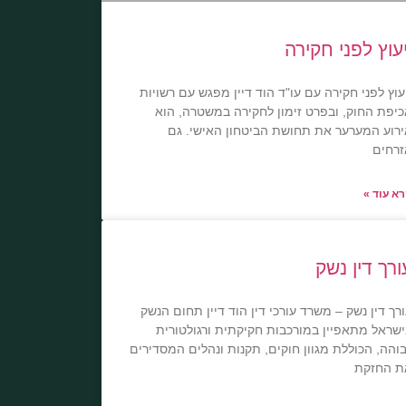
יעוץ לפני חקירה
עוץ לפני חקירה עם עו"ד הוד דיין מפגש עם רשויות
יפת החוק, ובפרט זימון לחקירה במשטרה, הוא
רוע המערער את תחושת הביטחון האישי. גם
רחים
א עוד »
ורך דין נשק
רך דין נשק – משרד עורכי דין הוד דיין תחום הנשק
שראל מתאפיין במורכבות חקיקתית ורגולטורית
והה, הכוללת מגוון חוקים, תקנות ונהלים המסדירים
ת החזקת